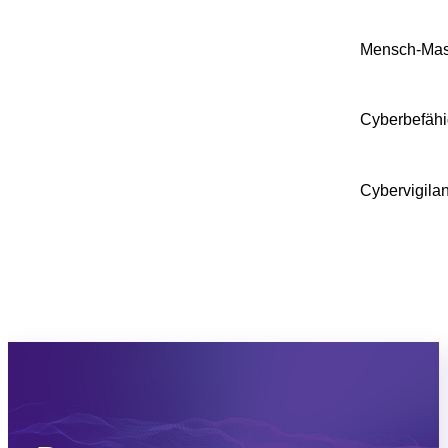
Mensch-Masc
Cyberbefähi
Cybervigilan