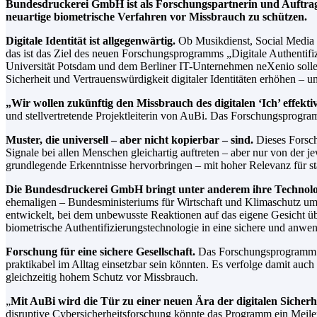
Bundesdruckerei GmbH ist als Forschungspartnerin und Auftragn
neuartige biometrische Verfahren vor Missbrauch zu schützen.
Digitale Identität ist allgegenwärtig.
Ob Musikdienst, Social Media ode
das ist das Ziel des neuen Forschungsprogramms „Digitale Authentifi
Universität Potsdam und dem Berliner IT-Unternehmen neXenio sollen 
Sicherheit und Vertrauenswürdigkeit digitaler Identitäten erhöhen – 
„Wir wollen zukünftig den Missbrauch des digitalen ‘Ich’ effekt
und stellvertretende Projektleiterin von AuBi. Das Forschungsprogramm
Muster, die universell – aber nicht kopierbar – sind.
Dieses Forsch
Signale bei allen Menschen gleichartig auftreten – aber nur von der 
grundlegende Erkenntnisse hervorbringen – mit hoher Relevanz für st
Die Bundesdruckerei GmbH bringt unter anderem ihre Technologi
ehemaligen – Bundesministeriums für Wirtschaft und Klimaschutz umge
entwickelt, bei dem unbewusste Reaktionen auf das eigene Gesicht ü
biometrische Authentifizierungstechnologie in eine sichere und anwe
Forschung für eine sichere Gesellschaft.
Das Forschungsprogramm AuB
praktikabel im Alltag einsetzbar sein könnten. Es verfolge damit auch 
gleichzeitig hohem Schutz vor Missbrauch.
„
Mit AuBi wird die Tür zu einer neuen Ära der digitalen Sicherh
disruptive Cybersicherheitsforschung könnte das Programm ein Meilens