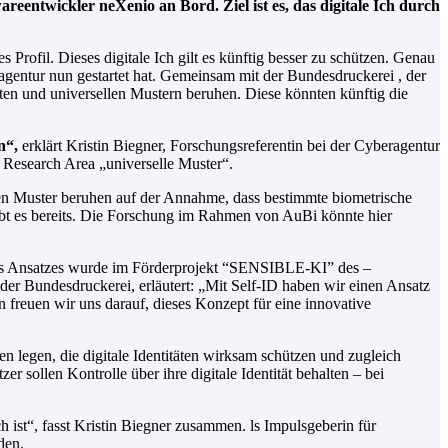
ntwickler neXenio an Bord. Ziel ist es, das digitale Ich durch
 Profil. Dieses digitale Ich gilt es künftig besser zu schützen. Genau
agentur nun gestartet hat. Gemeinsam mit der Bundesdruckerei , der
ten und universellen Mustern beruhen. Diese könnten künftig die
n“,
erklärt Kristin Biegner, Forschungsreferentin bei der Cyberagentur
r Research Area „universelle Muster“.
len Muster beruhen auf der Annahme, dass bestimmte biometrische
 gibt es bereits. Die Forschung im Rahmen von AuBi könnte hier
ses Ansatzes wurde im Förderprojekt “SENSIBLE-KI” des –
er Bundesdruckerei, erläutert: „Mit Self-ID haben wir einen Ansatz
reuen wir uns darauf, dieses Konzept für eine innovative
legen, die digitale Identitäten wirksam schützen und zugleich
r sollen Kontrolle über ihre digitale Identität behalten – bei
ch ist“, fasst Kristin Biegner zusammen. ls Impulsgeberin für
den.