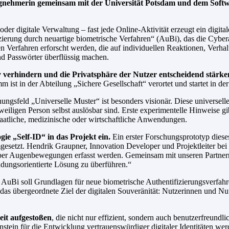
ehmerin gemeinsam mit der Universität Potsdam und dem Softwaree
r digitale Verwaltung – fast jede Online-Aktivität erzeugt ein digitales
zierung durch neuartige biometrische Verfahren“ (AuBi), das die Cyber
Verfahren erforscht werden, die auf individuellen Reaktionen, Verhal
und Passwörter überflüssig machen.
iv verhindern und die Privatsphäre der Nutzer entscheidend stärke
 ist in der Abteilung „Sichere Gesellschaft“ verortet und startet in de
ungsfeld „Universelle Muster“ ist besonders visionär. Diese universel
jeweiligen Person selbst auslösbar sind. Erste experimentelle Hinweise
aatliche, medizinische oder wirtschaftliche Anwendungen.
e „Self-ID“ in das Projekt ein.
Ein erster Forschungsprototyp die
setzt. Hendrik Graupner, Innovation Developer und Projektleiter bei d
ber Augenbewegungen erfasst werden. Gemeinsam mit unseren Partnern f
ndungsorientierte Lösung zu überführen.“
i soll Grundlagen für neue biometrische Authentifizierungsverfahren 
das übergeordnete Ziel der digitalen Souveränität: Nutzerinnen und Nutze
eit aufgestoßen
, die nicht nur effizient, sondern auch benutzerfreundli
tein für die Entwicklung vertrauenswürdiger digitaler Identitäten wer