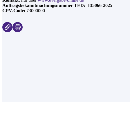
Kontakt:
nur über
www.evergabe-online.de
Auftragsbekanntmachungsnummer TED: 135066-2025
CPV-Code:
73000000