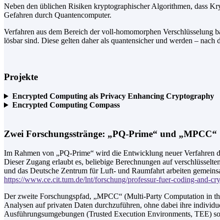
Neben den üblichen Risiken kryptographischer Algorithmen, dass Kry
Gefahren durch Quantencomputer.
Verfahren aus dem Bereich der voll-homomorphen Verschlüsselung bas
lösbar sind. Diese gelten daher als quantensicher und werden – nach 
Projekte
Encrypted Computing als Privacy Enhancing Cryptography
Encrypted Computing Compass
Zwei Forschungsstränge: „PQ-Prime“ und „MPCC“
Im Rahmen von „PQ-Prime“ wird die Entwicklung neuer Verfahren de
Dieser Zugang erlaubt es, beliebige Berechnungen auf verschlüsselt
und das Deutsche Zentrum für Luft- und Raumfahrt arbeiten gemeins
https://www.ce.cit.tum.de/lnt/forschung/professur-fuer-coding-and-c
Der zweite Forschungspfad, „MPCC“ (Multi-Party Computation in the 
Analysen auf privaten Daten durchzuführen, ohne dabei ihre individ
Ausführungsumgebungen (Trusted Execution Environments, TEE) sowi