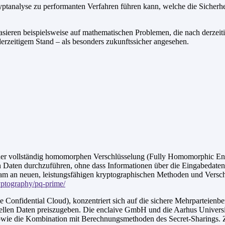
ptanalyse zu performanten Verfahren führen kann, welche die Sicherhe
ieren beispielsweise auf mathematischen Problemen, die nach derzeiti
derzeitigem Stand – als besonders zukunftssicher angesehen.
r vollständig homomorphen Verschlüsselung (Fully Homomorphic Encry
en Daten durchzuführen, ohne dass Informationen über die Eingabedat
am an neuen, leistungsfähigen kryptographischen Methoden und Versch
ryptography/pq-prime/
Confidential Cloud), konzentriert sich auf die sichere Mehrparteienb
uellen Daten preiszugeben. Die enclaive GmbH und die Aarhus Universi
e die Kombination mit Berechnungsmethoden des Secret-Sharings. Zie