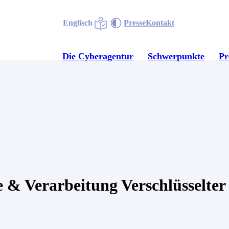
Englisch
Presse
Kontakt
Die Cyberagentur
Schwerpunkte
P
 & Verar­beitung Verschlüs­selte