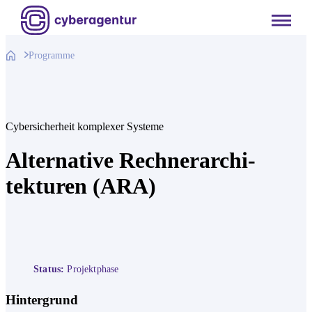
Zum
Inhalt
springen
Programme
Cybersicherheit komplexer Systeme
Alter­native Rechner­archi­
tekturen (ARA)
Status:
Projektphase
Hintergrund