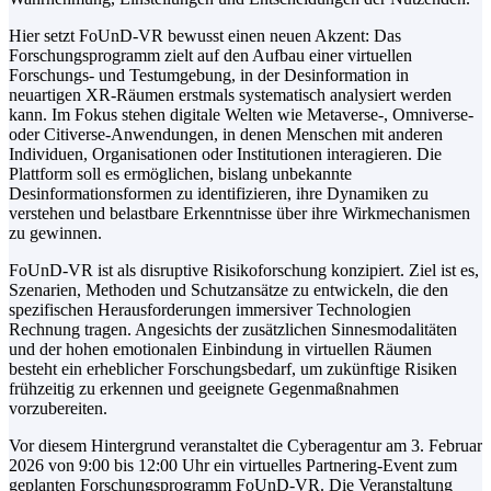
Hier setzt FoUnD-VR bewusst einen neuen Akzent: Das
Forschungsprogramm zielt auf den Aufbau einer virtuellen
Forschungs- und Testumgebung, in der Desinformation in
neuartigen XR-Räumen erstmals systematisch analysiert werden
kann. Im Fokus stehen digitale Welten wie Metaverse-, Omniverse-
oder Citiverse-Anwendungen, in denen Menschen mit anderen
Individuen, Organisationen oder Institutionen interagieren. Die
Plattform soll es ermöglichen, bislang unbekannte
Desinformationsformen zu identifizieren, ihre Dynamiken zu
verstehen und belastbare Erkenntnisse über ihre Wirkmechanismen
zu gewinnen.
FoUnD-VR ist als disruptive Risikoforschung konzipiert. Ziel ist es,
Szenarien, Methoden und Schutzansätze zu entwickeln, die den
spezifischen Herausforderungen immersiver Technologien
Rechnung tragen. Angesichts der zusätzlichen Sinnesmodalitäten
und der hohen emotionalen Einbindung in virtuellen Räumen
besteht ein erheblicher Forschungsbedarf, um zukünftige Risiken
frühzeitig zu erkennen und geeignete Gegenmaßnahmen
vorzubereiten.
Vor diesem Hintergrund veranstaltet die Cyberagentur am 3. Februar
2026 von 9:00 bis 12:00 Uhr ein virtuelles Partnering-Event zum
geplanten Forschungsprogramm FoUnD-VR. Die Veranstaltung