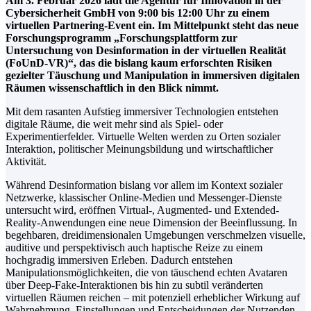
Am 3. Februar 2026 lädt die Agentur für Innovation in der
Cybersicherheit GmbH von 9:00 bis 12:00 Uhr zu einem
virtuellen Partnering-Event ein. Im Mittelpunkt steht das neue
Forschungsprogramm „Forschungsplattform zur
Untersuchung von Desinformation in der virtuellen Realität
(FoUnD-VR)“, das die bislang kaum erforschten Risiken
gezielter Täuschung und Manipulation in immersiven digitalen
Räumen wissenschaftlich in den Blick nimmt.
Mit dem rasanten Aufstieg immersiver Technologien entstehen
digitale Räume, die weit mehr sind als Spiel- oder
Experimentierfelder. Virtuelle Welten werden zu Orten sozialer
Interaktion, politischer Meinungsbildung und wirtschaftlicher
Aktivität.
Während Desinformation bislang vor allem im Kontext sozialer
Netzwerke, klassischer Online-Medien und Messenger-Dienste
untersucht wird, eröffnen Virtual-, Augmented- und Extended-
Reality-Anwendungen eine neue Dimension der Beeinflussung. In
begehbaren, dreidimensionalen Umgebungen verschmelzen visuelle,
auditive und perspektivisch auch haptische Reize zu einem
hochgradig immersiven Erleben. Dadurch entstehen
Manipulationsmöglichkeiten, die von täuschend echten Avataren
über Deep-Fake-Interaktionen bis hin zu subtil veränderten
virtuellen Räumen reichen – mit potenziell erheblicher Wirkung auf
Wahrnehmung, Einstellungen und Entscheidungen der Nutzenden.