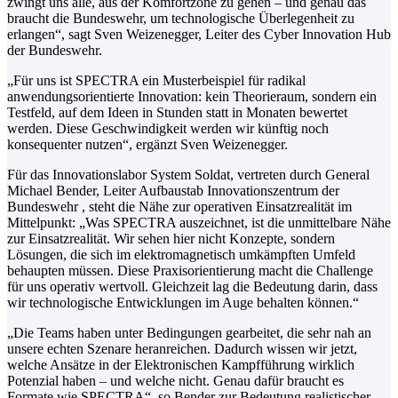
zwingt uns alle, aus der Komfortzone zu gehen – und genau das
braucht die Bundeswehr, um technologische Überlegenheit zu
erlangen“, sagt Sven Weizenegger, Leiter des Cyber Innovation Hub
der Bundeswehr.
„Für uns ist SPECTRA ein Musterbeispiel für radikal
anwendungsorientierte Innovation: kein Theorieraum, sondern ein
Testfeld, auf dem Ideen in Stunden statt in Monaten bewertet
werden. Diese Geschwindigkeit werden wir künftig noch
konsequenter nutzen“, ergänzt Sven Weizenegger.
Für das Innovationslabor System Soldat, vertreten durch General
Michael Bender, Leiter Aufbaustab Innovationszentrum der
Bundeswehr , steht die Nähe zur operativen Einsatzrealität im
Mittelpunkt: „Was SPECTRA auszeichnet, ist die unmittelbare Nähe
zur Einsatzrealität. Wir sehen hier nicht Konzepte, sondern
Lösungen, die sich im elektromagnetisch umkämpften Umfeld
behaupten müssen. Diese Praxisorientierung macht die Challenge
für uns operativ wertvoll. Gleichzeit lag die Bedeutung darin, dass
wir technologische Entwicklungen im Auge behalten können.“
„Die Teams haben unter Bedingungen gearbeitet, die sehr nah an
unsere echten Szenare heranreichen. Dadurch wissen wir jetzt,
welche Ansätze in der Elektronischen Kampfführung wirklich
Potenzial haben – und welche nicht. Genau dafür braucht es
Formate wie SPECTRA“, so Bender zur Bedeutung realistischer