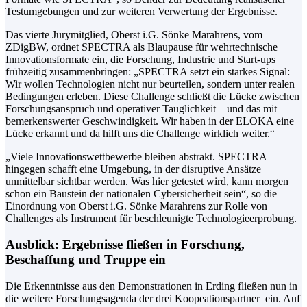
Testumgebungen und zur weiteren Verwertung der Ergebnisse.
Das vierte Jurymitglied, Oberst i.G. Sönke Marahrens, vom
ZDigBW, ordnet SPECTRA als Blaupause für wehrtechnische
Innovationsformate ein, die Forschung, Industrie und Start-ups
frühzeitig zusammenbringen: „SPECTRA setzt ein starkes Signal:
Wir wollen Technologien nicht nur beurteilen, sondern unter realen
Bedingungen erleben. Diese Challenge schließt die Lücke zwischen
Forschungsanspruch und operativer Tauglichkeit – und das mit
bemerkenswerter Geschwindigkeit. Wir haben in der ELOKA eine
Lücke erkannt und da hilft uns die Challenge wirklich weiter.“
„Viele Innovationswettbewerbe bleiben abstrakt. SPECTRA
hingegen schafft eine Umgebung, in der disruptive Ansätze
unmittelbar sichtbar werden. Was hier getestet wird, kann morgen
schon ein Baustein der nationalen Cybersicherheit sein“, so die
Einordnung von Oberst i.G. Sönke Marahrens zur Rolle von
Challenges als Instrument für beschleunigte Technologieerprobung.
Ausblick: Ergebnisse fließen in Forschung,
Beschaffung und Truppe ein
Die Erkenntnisse aus den Demonstrationen in Erding fließen nun in
die weitere Forschungsagenda der drei Koopeationspartner ein. Auf