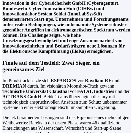
Innovation in der Cybersicherheit GmbH (Cyberagentur),
Bundeswehr Cyber Innovation Hub (CIHBw) und
Innovationslabor System Soldat (InnoLabSysSdt)
demonstrierten Start-ups, Unternehmen und Forschungsteams
unter realen Bedingungen, wie unbemannte Systeme robuster
gegenüber Angriffen im elektromagnetischen Spektrum werden
können. Die Challenge zeigte, wie hohe
Umsetzungsgeschwindigkeit und enge Zusammenarbeit von
Innovationseinheiten und Bedarfsträgern neue Lösungen für
die Elektronische Kampfführung (EloKa) ermöglichen.
Finale auf dem Testfeld: Zwei Sieger, ein
gemeinsames Ziel
Im Praxistrack setzte sich
ESPARGOS
vor
Raydiant RF
und
DREMIAN
durch. Im visionären Moonshot-Track gewann
Technische Universität Clausthal
vor
FATAL Industries
und der
ACTRANS GmbH
. Beide Teams überzeugten die Jury mit
technologisch anspruchsvollen Ansätzen zum Schutz unbemannter
Systeme in einer elektromagnetisch umkämpften Umgebung.
Die jetzt prämierten Lösungen sind das Ergebnis eines mehrstufigen
Wettbewerbs: Bereits in der ersten Phase waren 46 qualifizierte
Einreichungen aus Wissenschaft, Wirtschaft und Start-up-Szene