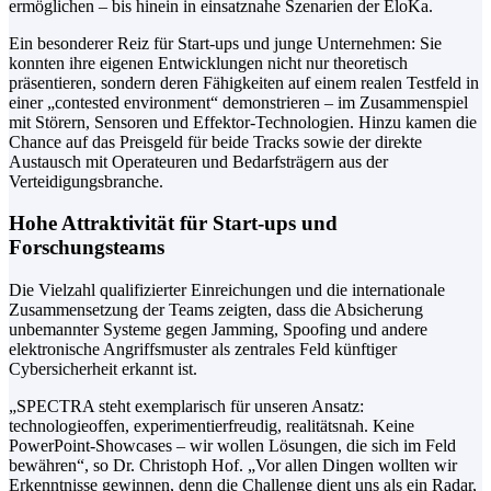
ermöglichen – bis hinein in einsatznahe Szenarien der EloKa.
Ein besonderer Reiz für Start-ups und junge Unternehmen: Sie
konnten ihre eigenen Entwicklungen nicht nur theoretisch
präsentieren, sondern deren Fähigkeiten auf einem realen Testfeld in
einer „contested environment“ demonstrieren – im Zusammenspiel
mit Störern, Sensoren und Effektor-Technologien. Hinzu kamen die
Chance auf das Preisgeld für beide Tracks sowie der direkte
Austausch mit Operateuren und Bedarfsträgern aus der
Verteidigungsbranche.
Hohe Attraktivität für Start-ups und
Forschungsteams
Die Vielzahl qualifizierter Einreichungen und die internationale
Zusammensetzung der Teams zeigten, dass die Absicherung
unbemannter Systeme gegen Jamming, Spoofing und andere
elektronische Angriffsmuster als zentrales Feld künftiger
Cybersicherheit erkannt ist.
„SPECTRA steht exemplarisch für unseren Ansatz:
technologieoffen, experimentierfreudig, realitätsnah. Keine
PowerPoint-Showcases – wir wollen Lösungen, die sich im Feld
bewähren“, so Dr. Christoph Hof. „Vor allen Dingen wollten wir
Erkenntnisse gewinnen, denn die Challenge dient uns als ein Radar,