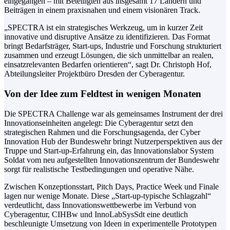
eingegangen – mit Beteiligten aus insgesamt 17 Ländern und
Beiträgen in einem praxisnahen und einem visionären Track.
„SPECTRA ist ein strategisches Werkzeug, um in kurzer Zeit
innovative und disruptive Ansätze zu identifizieren. Das Format
bringt Bedarfsträger, Start-ups, Industrie und Forschung strukturiert
zusammen und erzeugt Lösungen, die sich unmittelbar an realen,
einsatzrelevanten Bedarfen orientieren“, sagt Dr. Christoph Hof,
Abteilungsleiter Projektbüro Dresden der Cyberagentur.
Von der Idee zum Feldtest in wenigen Monaten
Die SPECTRA Challenge war als gemeinsames Instrument der drei
Innovationseinheiten angelegt: Die Cyberagentur setzt den
strategischen Rahmen und die Forschungsagenda, der Cyber
Innovation Hub der Bundeswehr bringt Nutzerperspektiven aus der
Truppe und Start-up-Erfahrung ein, das Innovationslabor System
Soldat vom neu aufgestellten Innovationszentrum der Bundeswehr
sorgt für realistische Testbedingungen und operative Nähe.
Zwischen Konzeptionsstart, Pitch Days, Practice Week und Finale
lagen nur wenige Monate. Diese „Start-up-typische Schlagzahl“
verdeutlicht, dass Innovationswettbewerbe im Verbund von
Cyberagentur, CIHBw und InnoLabSysSdt eine deutlich
beschleunigte Umsetzung von Ideen in experimentelle Prototypen