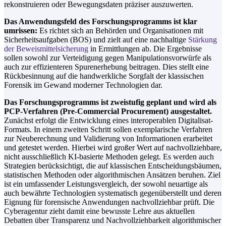
rekonstruieren oder Bewegungsdaten präziser auszuwerten.
Das Anwendungsfeld des Forschungsprogramms ist klar
umrissen:
Es richtet sich an Behörden und Organisationen mit
Sicherheitsaufgaben (BOS) und zielt auf eine nachhaltige
Stärkung
der Beweismittelsicherung
in Ermittlungen ab. Die Ergebnisse
sollen sowohl zur Verteidigung gegen Manipulationsvorwürfe als
auch zur effizienteren Spurenerhebung beitragen. Dies stellt eine
Rückbesinnung auf die handwerkliche Sorgfalt der klassischen
Forensik im Gewand moderner Technologien dar.
Das Forschungsprogramms ist zweistufig geplant und wird als
PCP-Verfahren (Pre-Commercial Procurement) ausgestaltet.
Zunächst erfolgt die Entwicklung eines interoperablen Digitalisat-
Formats. In einem zweiten Schritt sollen exemplarische Verfahren
zur Neuberechnung und Validierung von Informationen erarbeitet
und getestet werden. Hierbei wird großer Wert auf nachvollziehbare,
nicht ausschließlich KI-basierte Methoden gelegt. Es werden auch
Strategien berücksichtigt, die auf klassischen Entscheidungsbäumen,
statistischen Methoden oder algorithmischen Ansätzen beruhen. Ziel
ist ein umfassender Leistungsvergleich, der sowohl neuartige als
auch bewährte Technologien systematisch gegenüberstellt und deren
Eignung für forensische Anwendungen nachvollziehbar prüft. Die
Cyberagentur zieht damit eine bewusste Lehre aus aktuellen
Debatten über Transparenz und Nachvollziehbarkeit algorithmischer