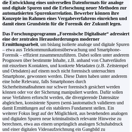
die Entwicklung eines universellen Datenformats für analoge
und digitale Spuren und die Erforschung neuer Methoden zur
automatisierten Spurenkorrelation. Bewerber können ihre
Konzepte im Rahmen eines Vergabeverfahrens einreichen und
damit einen Grundstein für die Forensik der Zukunft legen.
Das Forschungsprogramm „Forensische Digitalisate“ adressiert
eine der zentralen Herausforderungen moderner
Ermittlungsarbeit
, um bislang isolierte analoge und digitale Spuren
– etwa aus Telekommunikationsüberwachung und Smartphone-
Forensik – effizient zusammenzuführen. Dabei sollen unter anderem
Prognosen über bestimmte Inhalte, z.B. anhand von Chatverläufen
mit einzelnen Kontakten, und konkrete Metadaten (z.B. Zeitstempel
und Ortsdaten) auf einem noch nicht forensisch untersuchten
Smartphone, gewonnen werden. Diese Daten haben unter anderem
eine hohe Relevanz, falls Smartphones durch
Sicherheitsmaßnahmen nur schwer forensisch gesichert werden
können oder vor der Sicherung manipuliert wurden. Dafür sollen
neue Verfahren erforscht werden, die divergierende Datensätze
abgleichen, konsistente Spuren (semi-)automatisch validieren und
damit Ermittlungen auf ein stabileres Fundament stellen. Ein
weiterer Fokus liegt auf der Möglichkeit, aus bestehenden analogen
und digitalen Spuren neue kriminalistisch relevante Hinweise zu
berechnen, etwa aus einem ursprünglich analogen Schuhabdruck
und einer digitalen Videoaufzeichnung ein Gangbild zu