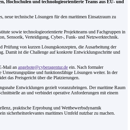
en, Hochschulen und technologieorientierte Teams aus EU- und
 es, neue technische Lösungen für den maritimen Einsatzraum zu
titute sowie technologieorientierte Projektteams und Fachgruppen in
on, Sensorik, Verteidigung, Cyber-, Funk- und Netzwerktechnik.
nd Prüfung von kurzen Lösungskonzepten, die Ausarbeitung der
. Damit ist die Challenge auf konkrete Entwicklungsschritte und
E-Mail an
angebote@cyberagentur.de
ein. Nach formaler
te Umsetzungspläne und funktionsfähige Lösungen weiter. In der
t das Preisgericht über die Platzierungen.
ungsnahe Entwicklungen gezielt voranzubringen. Der maritime Raum
hnittstelle an und verbindet operative Anforderungen mit einem
ellenz, praktische Erprobung und Wettbewerbsdynamik
ein sicherheitsrelevantes maritimes Umfeld nutzbar zu machen.