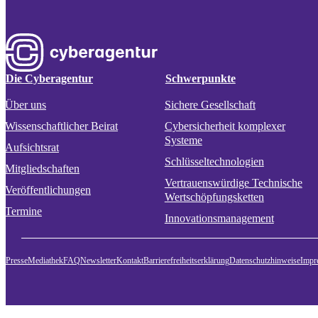
Die Cyberagentur
Schwerpunkte
Über uns
Sichere Gesellschaft
Wissenschaftlicher Beirat
Cybersicherheit komplexer
Systeme
Aufsichtsrat
Schlüsseltechnologien
Mitgliedschaften
Vertrauenswürdige Technische
Veröffentlichungen
Wertschöpfungsketten
Termine
Innovationsmanagement
Presse
Mediathek
FAQ
Newsletter
Kontakt
Barrierefreiheitserklärung
Datenschutzhinweise
Impr