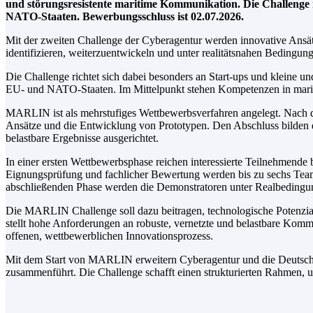
und störungsresistente maritime Kommunikation. Die Challenge 
NATO-Staaten. Bewerbungsschluss ist 02.07.2026.
Mit der zweiten Challenge der Cyberagentur werden innovative Ansätz
identifizieren, weiterzuentwickeln und unter realitätsnahen Bedingun
Die Challenge richtet sich dabei besonders an Start-ups und kleine u
EU- und NATO-Staaten. Im Mittelpunkt stehen Kompetenzen in mariti
MARLIN ist als mehrstufiges Wettbewerbsverfahren angelegt. Nach d
Ansätze und die Entwicklung von Prototypen. Den Abschluss bilden d
belastbare Ergebnisse ausgerichtet.
In einer ersten Wettbewerbsphase reichen interessierte Teilnehmende
Eignungsprüfung und fachlicher Bewertung werden bis zu sechs Teams
abschließenden Phase werden die Demonstratoren unter Realbedingunge
Die MARLIN Challenge soll dazu beitragen, technologische Potenzi
stellt hohe Anforderungen an robuste, vernetzte und belastbare Kom
offenen, wettbewerblichen Innovationsprozess.
Mit dem Start von MARLIN erweitern Cyberagentur und die Deutsche
zusammenführt. Die Challenge schafft einen strukturierten Rahmen, 