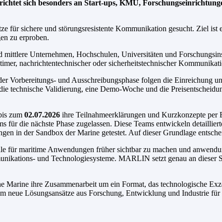
richtet sich besonders an Start-ups, KMU, Forschungseinrichtung
e für sichere und störungsresistente Kommunikation gesucht. Ziel ist
gen zu erproben.
nd mittlere Unternehmen, Hochschulen, Universitäten und Forschungsins
mer, nachrichtentechnischer oder sicherheitstechnischer Kommunikati
er Vorbereitungs- und Ausschreibungsphase folgen die Einreichung u
ie technische Validierung, eine Demo-Woche und die Preisentscheidung
 bis zum
02.07.2026
ihre Teilnahmeerklärungen und Kurzkonzepte per 
 für die nächste Phase zugelassen. Diese Teams entwickeln detaillier
n in der Sandbox der Marine getestet. Auf dieser Grundlage entscheide
ale für maritime Anwendungen früher sichtbar zu machen und anwend
munikations- und Technologiesysteme. MARLIN setzt genau an dieser Sc
 Marine ihre Zusammenarbeit um ein Format, das technologische Exz
um neue Lösungsansätze aus Forschung, Entwicklung und Industrie für 