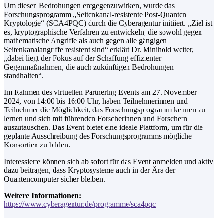
Um diesen Bedrohungen entgegenzuwirken, wurde das
Forschungsprogramm „Seitenkanal-resistente Post-Quanten
Kryptologie“ (SCA4PQC) durch die Cyberagentur initiiert. „Ziel ist
es, kryptographische Verfahren zu entwickeln, die sowohl gegen
mathematische Angriffe als auch gegen alle gängigen
Seitenkanalangriffe resistent sind“ erklärt
Dr. Minihold
weiter,
„dabei liegt der Fokus auf der Schaffung effizienter
Gegenmaßnahmen, die auch zukünftigen Bedrohungen
standhalten“.
Im Rahmen des virtuellen Partnering Events am 27. November
2024, von 14:00 bis 16:00 Uhr, haben Teilnehmerinnen und
Teilnehmer die Möglichkeit, das Forschungsprogramm kennen zu
lernen und sich mit führenden Forscherinnen und Forschern
auszutauschen. Das Event bietet eine ideale Plattform, um für die
geplante Ausschreibung des Forschungsprogramms mögliche
Konsortien zu bilden.
Interessierte können sich ab sofort für das Event anmelden und aktiv
dazu beitragen, dass Kryptosysteme auch in der Ära der
Quantencomputer sicher bleiben.
Weitere Informationen:
https://www.cyberagentur.de/programme/sca4pqc